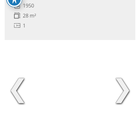
1950
28 m²
1
❮
❯