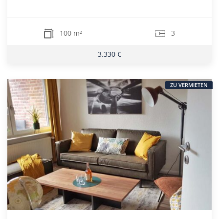
100 m²
3
3.330 €
ZU VERMIETEN