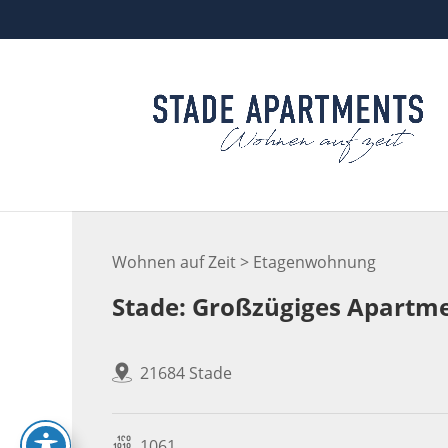
Skip
to
content
Wohnen auf Zeit > Etagenwohnung
Stade: Großzügiges Apartme
21684 Stade
1061