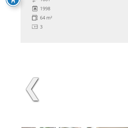
1998
64 m²
3
❮