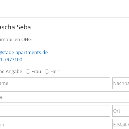
ascha Seba
mmobilien OHG
@stade-apartments.de
1-7977100
ne Angabe
Frau
Herr