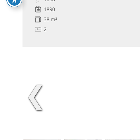
1890
38 m²
2
❮