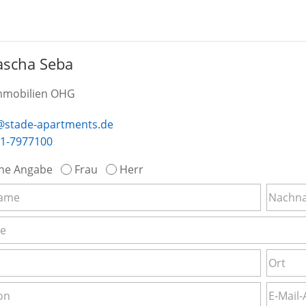
ascha Seba
mmobilien OHG
@stade-apartments.de
1-7977100
ne Angabe
Frau
Herr