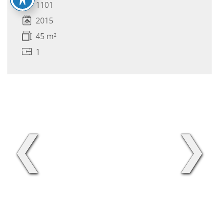
1101
2015
45 m²
1
❮
❯