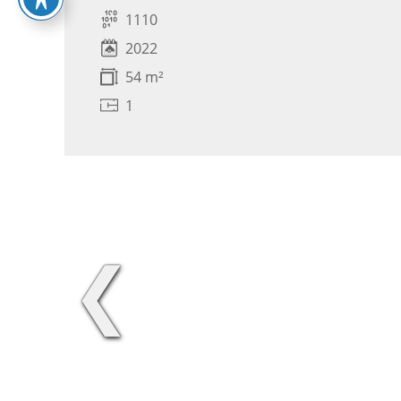
1110
2022
54 m²
1
❮