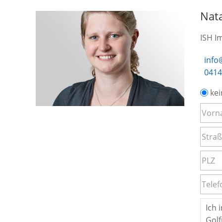
Nat
ISH I
info
0414
kei