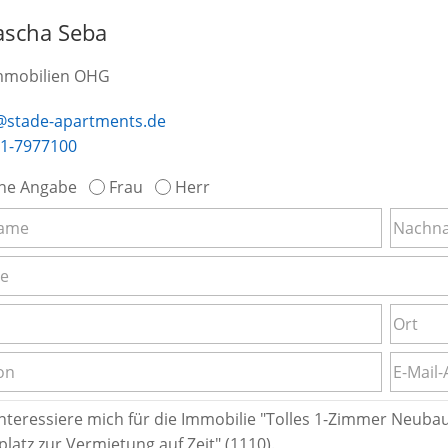
ascha Seba
mmobilien OHG
@stade-apartments.de
1-7977100
ne Angabe
Frau
Herr