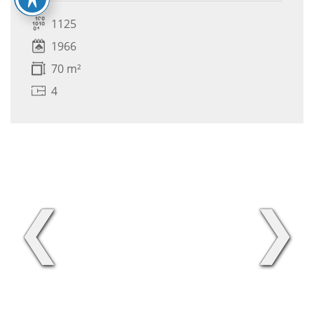
1125
1966
70 m²
4
❮
❯