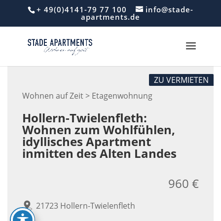
Skip
+ 49(0)4141-79 77 100
info@stade-
to
apartments.de
content
ZU VERMIETEN
Wohnen auf Zeit > Etagenwohnung
Hollern-Twielenfleth:
Wohnen zum Wohlfühlen,
idyllisches Apartment
inmitten des Alten Landes
960 €
21723 Hollern-Twielenfleth