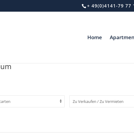
+ 49(0)4141-79 77 
Home
Apartmen
raum