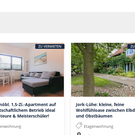
ZU VERMIETEN
ZU
möbl. 1,5-Zi.-Apartment auf
Jork-Lühe: kleine, feine
tschaftlichem Betrieb ideal
Wohlfühloase zwischen Elbd
teure & Meisterschüler!
und Obstbäumen
genwohnung
Etagenwohnung