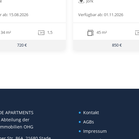
e
Jork
r ab: 15.08.2026
Verfügbar ab: 01.11.2026
34 m²
1,5
45 m²
720 €
850 €
DE APARTMENTS
Kontakt
 Abteilung der
AGBs
 Immobilien OHG
Impressum
er Str. 86A, 21680 Stade