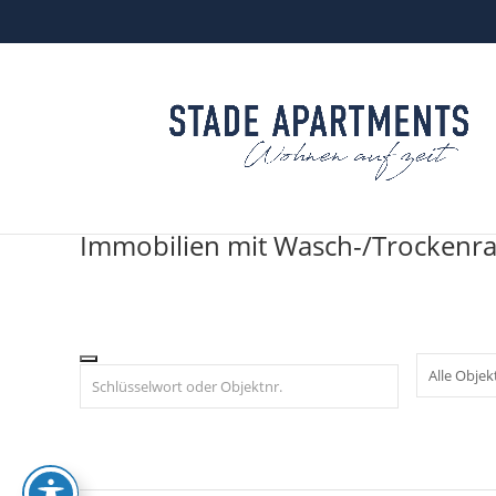
Skip
to
content
Immobilien mit Wasch-/Trocken